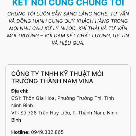
KẾT NỐI CÙNG CHÚNG TÔI
CHÚNG TÔI LUÔN SẴN SÀNG LẮNG NGHE, TƯ VẤN
VÀ ĐỒNG HÀNH CÙNG QUÝ KHÁCH HÀNG TRONG
MỌI NHU CẦU XỬ LÝ NƯỚC, KHÍ THẢI VÀ TƯ VẤN
MÔI TRƯỜNG – VỚI CAM KẾT CHẤT LƯỢNG, UY TÍN
VÀ HIỆU QUẢ.
CÔNG TY TNHH KỸ THUẬT MÔI
TRƯỜNG THÀNH NAM VINA
Địa chỉ:
CS1: Thôn Gia Hòa, Phường Trường Thi, Tỉnh
Ninh Bình
VP: Số 728 Trần Huy Liệu, P. Thành Nam, Ninh
Bình
Hotline:
0949.332.865