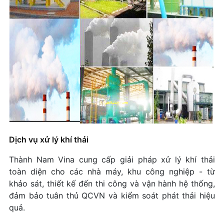
ty TNHH May Manseon Global
Quang Minh- Mê Linh-Hà Nội
+ Mở nhóm...
Hệ thống xử lý nước thải giặt và sinh hoạt Công
suất: 100m3/ngày. đêm Công ty cổ phần May
Nam Định
+ Mở nhóm...
Dịch vụ xử lý khí thải
Thành Nam Vina cung cấp giải pháp xử lý khí thải
toàn diện cho các nhà máy, khu công nghiệp - từ
khảo sát, thiết kế đến thi công và vận hành hệ thống,
đảm bảo tuân thủ QCVN và kiểm soát phát thải hiệu
quả.